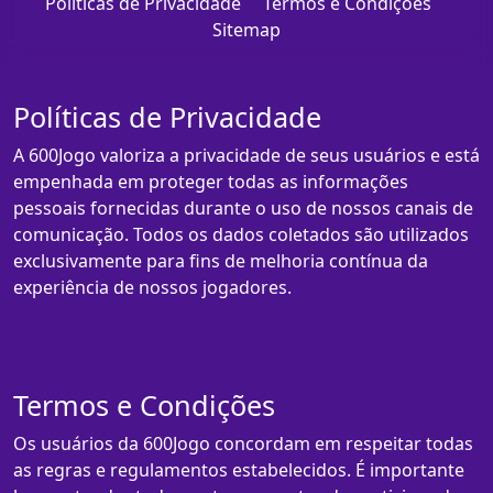
Políticas de Privacidade
Termos e Condições
Sitemap
Políticas de Privacidade
A 600Jogo valoriza a privacidade de seus usuários e está
empenhada em proteger todas as informações
pessoais fornecidas durante o uso de nossos canais de
comunicação. Todos os dados coletados são utilizados
exclusivamente para fins de melhoria contínua da
experiência de nossos jogadores.
Termos e Condições
Os usuários da 600Jogo concordam em respeitar todas
as regras e regulamentos estabelecidos. É importante