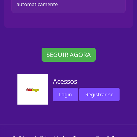
automaticamente
SEGUIR AGORA
Acessos
Login
Registrar-se