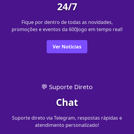
24/7
Fique por dentro de todas as novidades,
promoções e eventos da 600Jogo em tempo real!
Ver Notícias
💬 Suporte Direto
Chat
Suporte direto via Telegram, respostas rápidas e
atendimento personalizado!