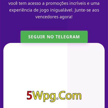
você tem acesso a promoções incríveis e uma
experiência de jogo inigualável. Junte-se aos
vencedores agora!
SEGUIR NO TELEGRAM