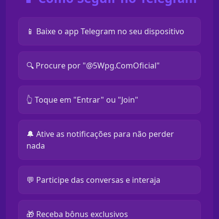
📱 Baixe o app Telegram no seu dispositivo
🔍 Procure por "@5Wpg.ComOficial"
👆 Toque em "Entrar" ou "Join"
🔔 Ative as notificações para não perder
nada
💬 Participe das conversas e interaja
🎁 Receba bônus exclusivos