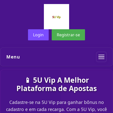
Login
Registrar-se
Menu
📱 5U Vip A Melhor
Plataforma de Apostas
Cadastre-se na 5U Vip para ganhar bônus no
cadastro e em cada recarga. Com a 5U Vip, você