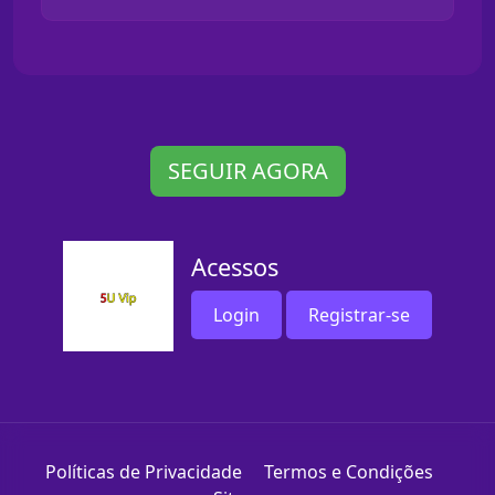
SEGUIR AGORA
Acessos
Login
Registrar-se
Políticas de Privacidade
Termos e Condições