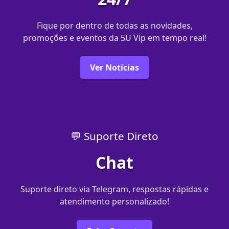
Fique por dentro de todas as novidades,
promoções e eventos da 5U Vip em tempo real!
Ver Notícias
💬 Suporte Direto
Chat
Suporte direto via Telegram, respostas rápidas e
atendimento personalizado!