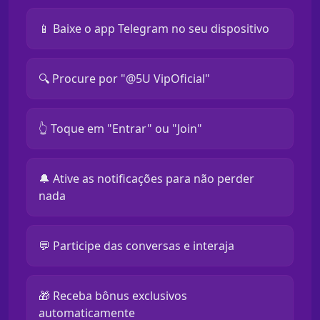
📱 Baixe o app Telegram no seu dispositivo
🔍 Procure por "@5U VipOficial"
👆 Toque em "Entrar" ou "Join"
🔔 Ative as notificações para não perder
nada
💬 Participe das conversas e interaja
🎁 Receba bônus exclusivos
automaticamente