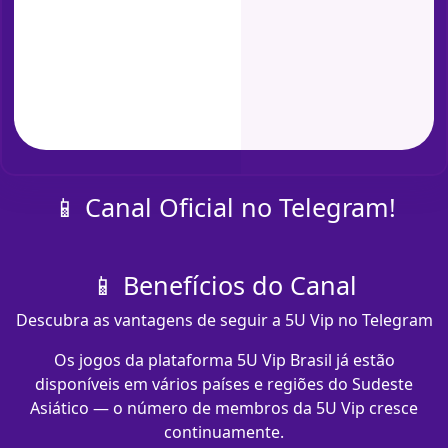
📱 Canal Oficial no Telegram!
📱 Benefícios do Canal
Descubra as vantagens de seguir a 5U Vip no Telegram
Os jogos da plataforma 5U Vip Brasil já estão
disponíveis em vários países e regiões do Sudeste
Asiático — o número de membros da 5U Vip cresce
continuamente.