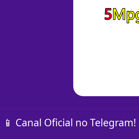
📱 Canal Oficial no Telegram!