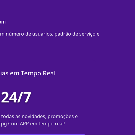
ram
em número de usuários, padrão de serviço e
cias em Tempo Real
24/7
e todas as novidades, promoções e
Mpg Com APP em tempo real!