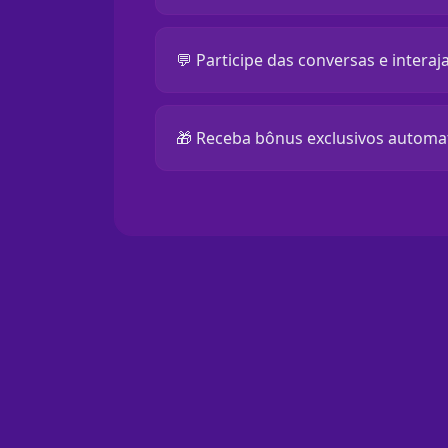
💬 Participe das conversas e interaj
🎁 Receba bônus exclusivos autom