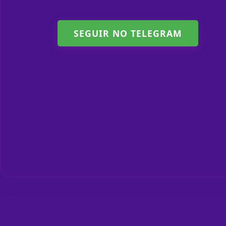
SEGUIR NO TELEGRAM