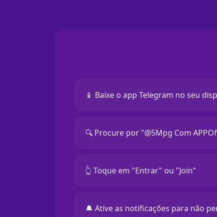
📱 Baixe o app Telegram no seu disp
🔍 Procure por "@5Mpg Com APPOfi
👆 Toque em "Entrar" ou "Join"
🔔 Ative as notificações para não p