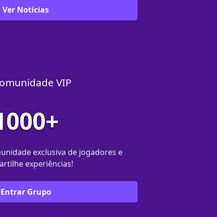
Ver Notícias
Comunidade VIP
1000+
unidade exclusiva de jogadores e
rtilhe experiências!
Entrar Grupo