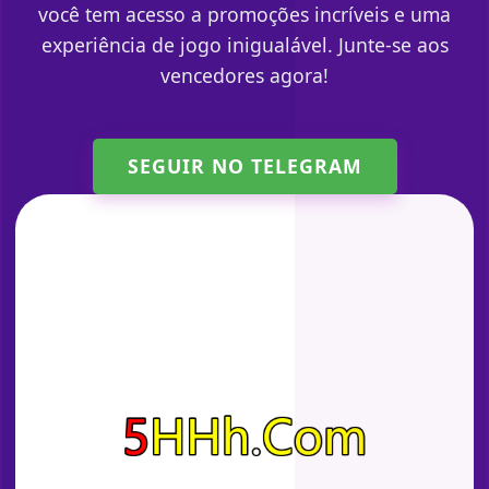
você tem acesso a promoções incríveis e uma
experiência de jogo inigualável. Junte-se aos
vencedores agora!
SEGUIR NO TELEGRAM