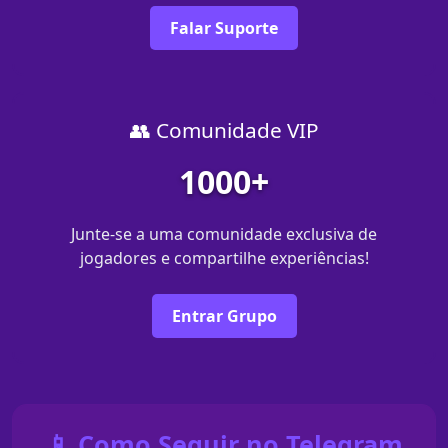
Falar Suporte
👥 Comunidade VIP
1000+
Junte-se a uma comunidade exclusiva de
jogadores e compartilhe experiências!
Entrar Grupo
📱 Como Seguir no Telegram