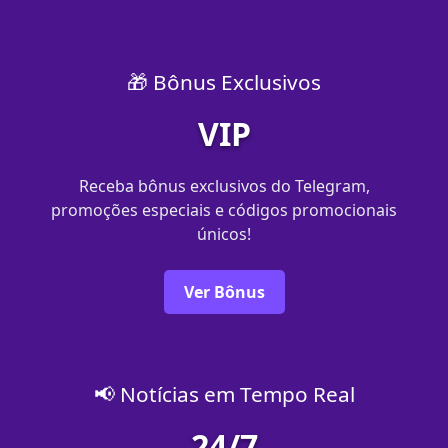
🎁 Bônus Exclusivos
VIP
Receba bônus exclusivos do Telegram,
promoções especiais e códigos promocionais
únicos!
Ver Bônus
📢 Notícias em Tempo Real
24/7