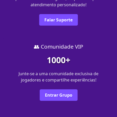
atendimento personalizado!
Falar Suporte
👥 Comunidade VIP
1000+
Junte-se a uma comunidade exclusiva de
jogadores e compartilhe experiências!
Entrar Grupo