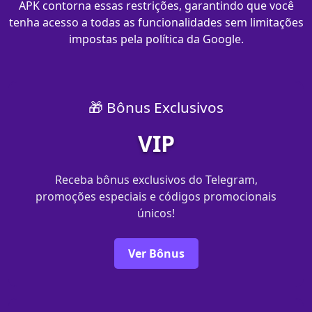
APK contorna essas restrições, garantindo que você
tenha acesso a todas as funcionalidades sem limitações
impostas pela política da Google.
🎁 Bônus Exclusivos
VIP
Receba bônus exclusivos do Telegram,
promoções especiais e códigos promocionais
únicos!
Ver Bônus