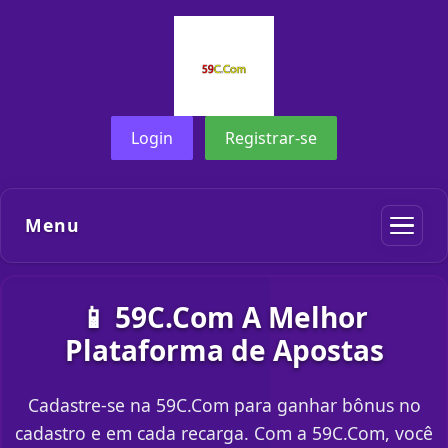
Login
Registrar-se
Menu
📱 59C.Com A Melhor
Plataforma de Apostas
Cadastre-se na 59C.Com para ganhar bônus no
cadastro e em cada recarga. Com a 59C.Com, você