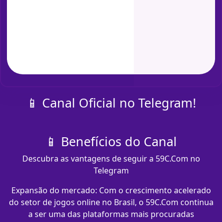
📱 Canal Oficial no Telegram!
📱 Benefícios do Canal
Descubra as vantagens de seguir a 59C.Com no
Telegram
Expansão do mercado: Com o crescimento acelerado
do setor de jogos online no Brasil, o 59C.Com continua
a ser uma das plataformas mais procuradas