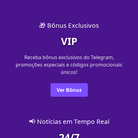
🎁 Bônus Exclusivos
VIP
Receba bônus exclusivos do Telegram,
promoções especiais e códigos promocionais
únicos!
Ver Bônus
📢 Notícias em Tempo Real
24/7