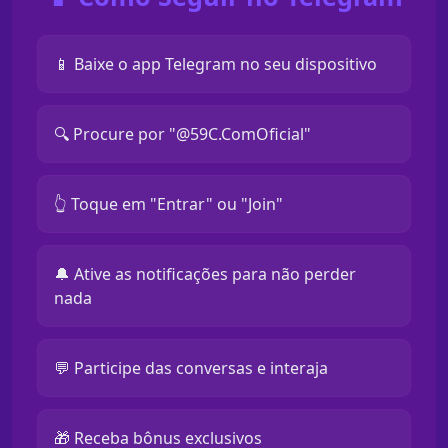
📱 Baixe o app Telegram no seu dispositivo
🔍 Procure por "@59C.ComOficial"
👆 Toque em "Entrar" ou "Join"
🔔 Ative as notificações para não perder
nada
💬 Participe das conversas e interaja
🎁 Receba bônus exclusivos