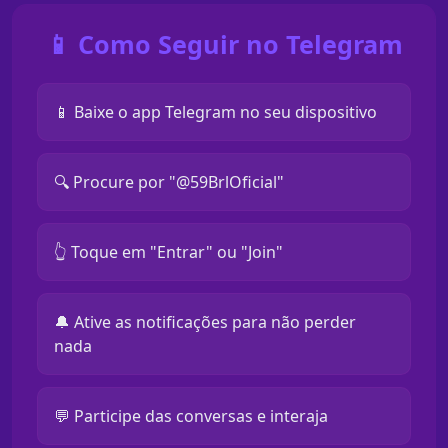
📱 Como Seguir no Telegram
📱 Baixe o app Telegram no seu dispositivo
🔍 Procure por "@59BrlOficial"
👆 Toque em "Entrar" ou "Join"
🔔 Ative as notificações para não perder
nada
💬 Participe das conversas e interaja