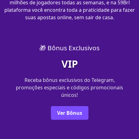
milhões de jogadores todas as semanas, e na 59Brl
plataforma você encontra toda a praticidade para fazer
suas apostas online, sem sair de casa.
🎁 Bônus Exclusivos
VIP
Receba bônus exclusivos do Telegram,
promoções especiais e códigos promocionais
únicos!
Ver Bônus