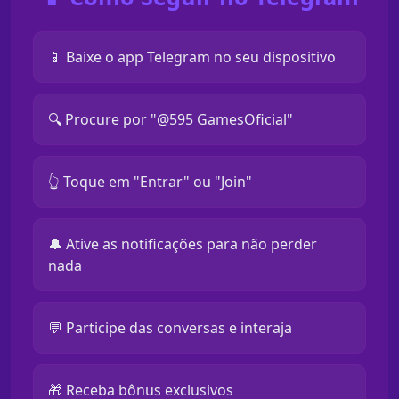
📱 Baixe o app Telegram no seu dispositivo
🔍 Procure por "@595 GamesOficial"
👆 Toque em "Entrar" ou "Join"
🔔 Ative as notificações para não perder
nada
💬 Participe das conversas e interaja
🎁 Receba bônus exclusivos