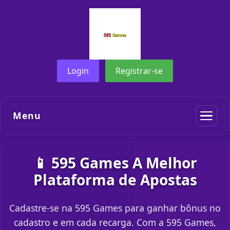
Login
Registrar-se
Menu
📱 595 Games A Melhor
Plataforma de Apostas
Cadastre-se na 595 Games para ganhar bônus no
cadastro e em cada recarga. Com a 595 Games,