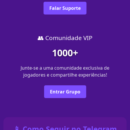
Falar Suporte
👥 Comunidade VIP
1000+
Junte-se a uma comunidade exclusiva de
jogadores e compartilhe experiências!
Entrar Grupo
📱 Como Seguir no Telegram