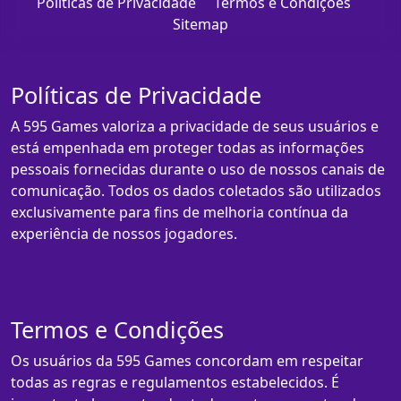
Políticas de Privacidade
Termos e Condições
Sitemap
Políticas de Privacidade
A 595 Games valoriza a privacidade de seus usuários e
está empenhada em proteger todas as informações
pessoais fornecidas durante o uso de nossos canais de
comunicação. Todos os dados coletados são utilizados
exclusivamente para fins de melhoria contínua da
experiência de nossos jogadores.
Termos e Condições
Os usuários da 595 Games concordam em respeitar
todas as regras e regulamentos estabelecidos. É