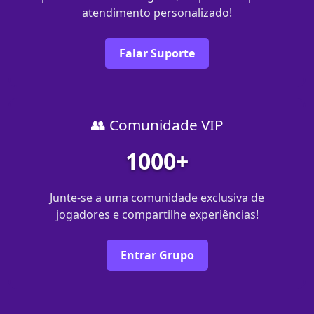
atendimento personalizado!
Falar Suporte
👥 Comunidade VIP
1000+
Junte-se a uma comunidade exclusiva de
jogadores e compartilhe experiências!
Entrar Grupo