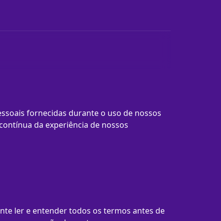
essoais fornecidas durante o uso de nossos
 contínua da experiência de nossos
nte ler e entender todos os termos antes de