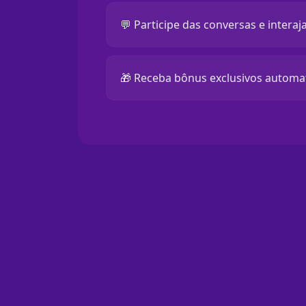
💬 Participe das conversas e interaj
🎁 Receba bônus exclusivos autom