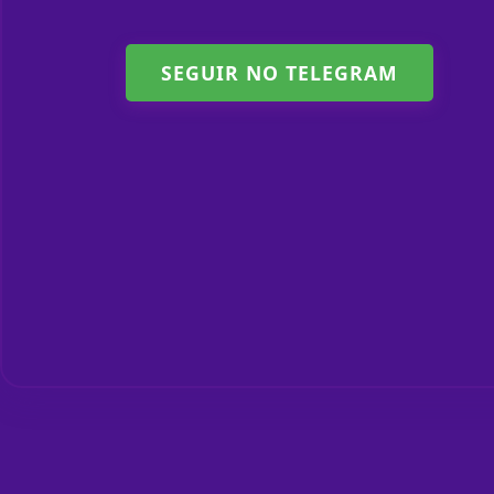
SEGUIR NO TELEGRAM