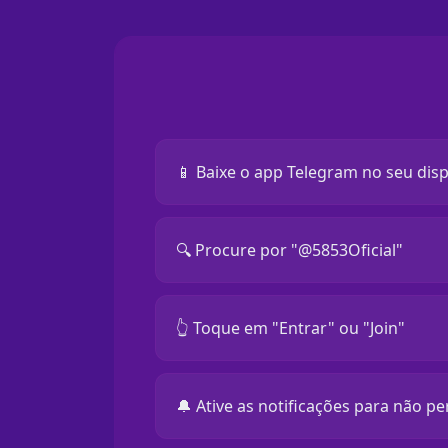
📱 Baixe o app Telegram no seu disp
🔍 Procure por "@5853Oficial"
👆 Toque em "Entrar" ou "Join"
🔔 Ative as notificações para não p