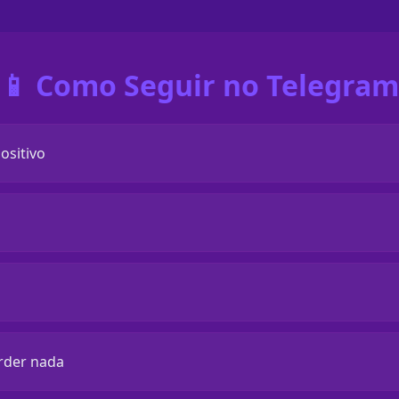
📱 Como Seguir no Telegram
ositivo
erder nada