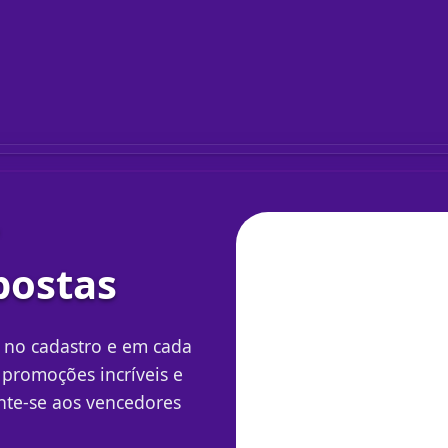
postas
 no cadastro e em cada
 promoções incríveis e
unte-se aos vencedores