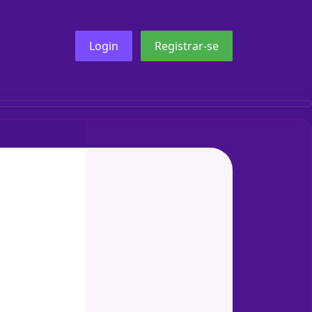
Login
Registrar-se