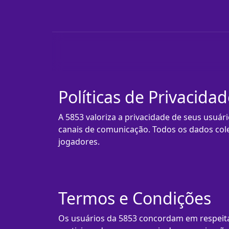
Políticas de Privacida
A 5853 valoriza a privacidade de seus usuá
canais de comunicação. Todos os dados cole
jogadores.
Termos e Condições
Os usuários da 5853 concordam em respeitar