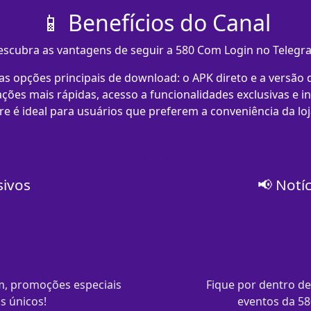
📱 Benefícios do Canal
escubra as vantagens de seguir a 580 Com Login no Telegr
s opções principais de download: o APK direto e a versão 
zações mais rápidas, acesso a funcionalidades exclusivas e 
re é ideal para usuários que preferem a conveniência da loja
sivos
📢 Notí
m, promoções especiais
Fique por dentro d
s únicos!
eventos da 58