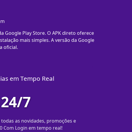
am
da Google Play Store. O APK direto oferece
instalação mais simples. A versão da Google
 oficial.
cias em Tempo Real
24/7
e todas as novidades, promoções e
0 Com Login em tempo real!