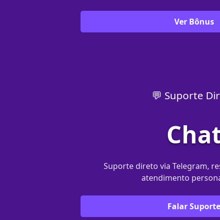
Ver Bônus
💬 Suporte Di
Cha
Suporte direto via Telegram, r
atendimento persona
Falar Suport