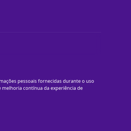
rmações pessoais fornecidas durante o uso
e melhoria contínua da experiência de