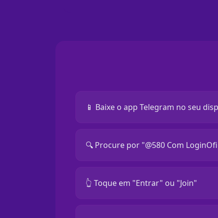
📱 Baixe o app Telegram no seu disp
🔍 Procure por "@580 Com LoginOfic
👆 Toque em "Entrar" ou "Join"