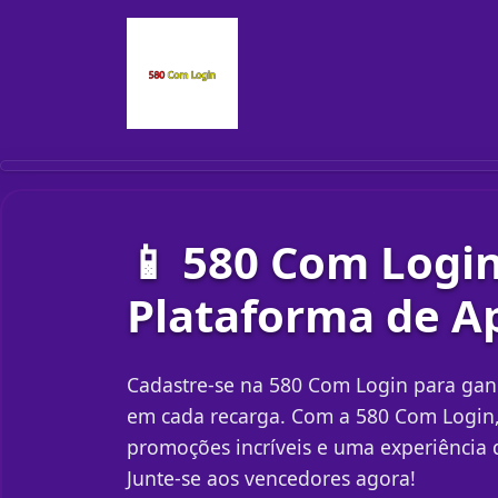
📱 580 Com Logi
Plataforma de A
Cadastre-se na 580 Com Login para gan
em cada recarga. Com a 580 Com Login,
promoções incríveis e uma experiência d
Junte-se aos vencedores agora!