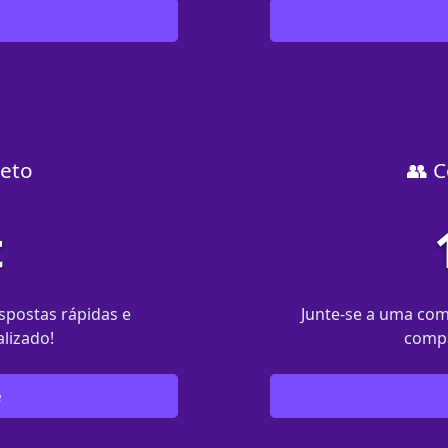
reto
👥 
t
espostas rápidas e
Junte-se a uma com
lizado!
compa
e