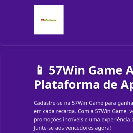
📱 57Win Game 
Plataforma de A
Cadastre-se na 57Win Game para ganha
em cada recarga. Com a 57Win Game, v
promoções incríveis e uma experiência d
Junte-se aos vencedores agora!