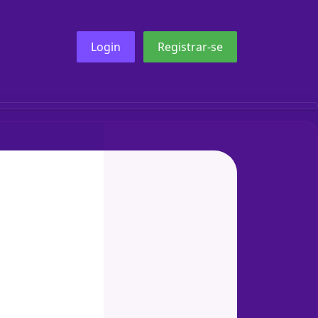
Login
Registrar-se