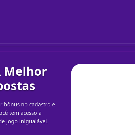
A Melhor
postas
r bônus no cadastro e
ocê tem acesso a
e jogo inigualável.