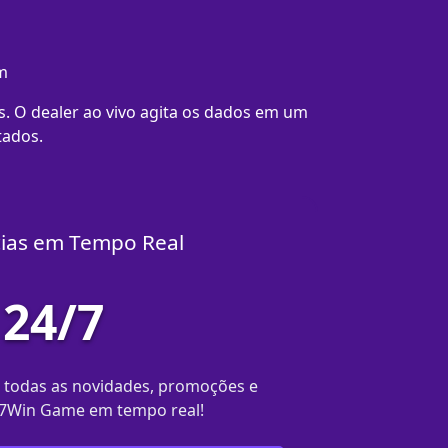
m
. O dealer ao vivo agita os dados em um
tados.
cias em Tempo Real
24/7
e todas as novidades, promoções e
57Win Game em tempo real!