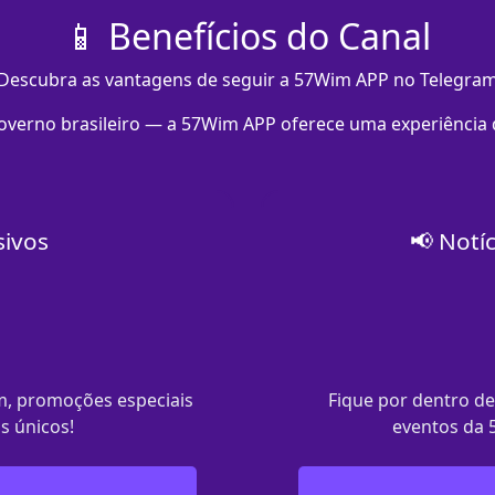
📱 Benefícios do Canal
Descubra as vantagens de seguir a 57Wim APP no Telegra
governo brasileiro — a 57Wim APP oferece uma experiência d
sivos
📢 Notí
m, promoções especiais
Fique por dentro d
s únicos!
eventos da 