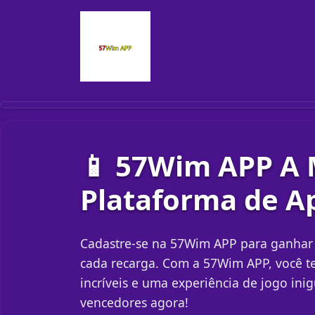
📱 57Wim APP A 
Plataforma de A
Cadastre-se na 57Wim APP para ganhar
cada recarga. Com a 57Wim APP, você 
incríveis e uma experiência de jogo inig
vencedores agora!