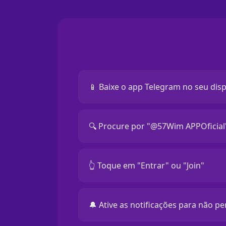
📱 Baixe o app Telegram no seu disp
🔍 Procure por "@57Wim APPOficial
👆 Toque em "Entrar" ou "Join"
🔔 Ative as notificações para não p