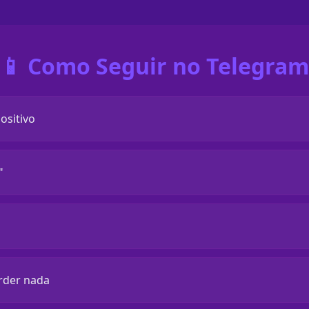
📱 Como Seguir no Telegram
ositivo
"
erder nada