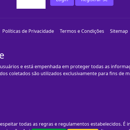
Políticas de Privacidade
Termos e Condições
Sitemap
de
s usuários e está empenhada em proteger todas as informaç
os coletados são utilizados exclusivamente para fins de m
peitar todas as regras e regulamentos estabelecidos. É i