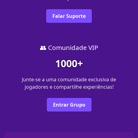
Falar Suporte
👥 Comunidade VIP
1000+
Junte-se a uma comunidade exclusiva de
jogadores e compartilhe experiências!
Entrar Grupo