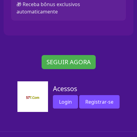
🎁 Receba bônus exclusivos
automaticamente
SEGUIR AGORA
Acessos
Login
Registrar-se