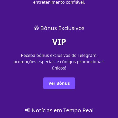
entretenimento confiável.
🎁 Bônus Exclusivos
VIP
Receba bônus exclusivos do Telegram,
promoções especiais e códigos promocionais
únicos!
Ver Bônus
📢 Notícias em Tempo Real