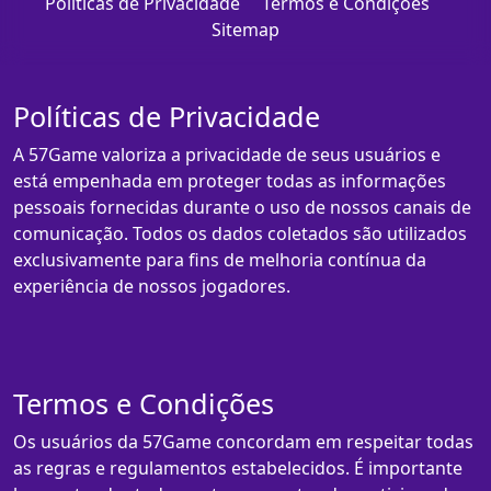
Políticas de Privacidade
Termos e Condições
Sitemap
Políticas de Privacidade
A 57Game valoriza a privacidade de seus usuários e
está empenhada em proteger todas as informações
pessoais fornecidas durante o uso de nossos canais de
comunicação. Todos os dados coletados são utilizados
exclusivamente para fins de melhoria contínua da
experiência de nossos jogadores.
Termos e Condições
Os usuários da 57Game concordam em respeitar todas
as regras e regulamentos estabelecidos. É importante