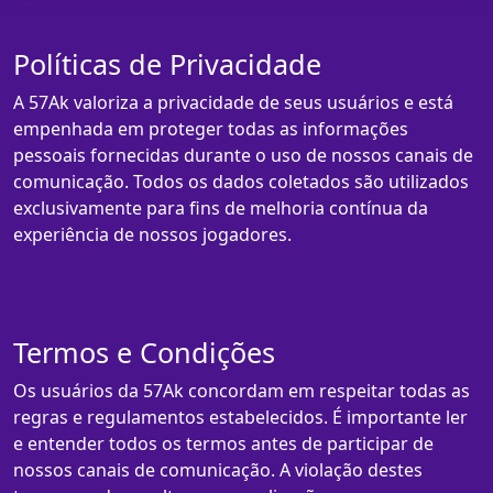
Políticas de Privacidade
A 57Ak valoriza a privacidade de seus usuários e está
empenhada em proteger todas as informações
pessoais fornecidas durante o uso de nossos canais de
comunicação. Todos os dados coletados são utilizados
exclusivamente para fins de melhoria contínua da
experiência de nossos jogadores.
Termos e Condições
Os usuários da 57Ak concordam em respeitar todas as
regras e regulamentos estabelecidos. É importante ler
e entender todos os termos antes de participar de
nossos canais de comunicação. A violação destes