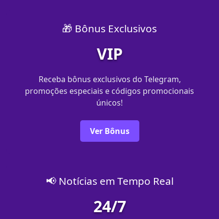
🎁 Bônus Exclusivos
VIP
Receba bônus exclusivos do Telegram,
promoções especiais e códigos promocionais
únicos!
Ver Bônus
📢 Notícias em Tempo Real
24/7