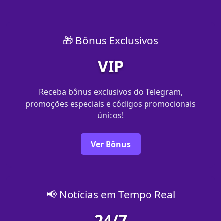
🎁 Bônus Exclusivos
VIP
Receba bônus exclusivos do Telegram,
promoções especiais e códigos promocionais
únicos!
Ver Bônus
📢 Notícias em Tempo Real
24/7