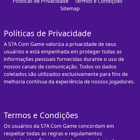
Políticas de Privacidade
Termos e Condições
Sitemap
Políticas de Privacidade
A 57A Com Game valoriza a privacidade de seus
usuários e está empenhada em proteger todas as
informações pessoais fornecidas durante o uso de
nossos canais de comunicação. Todos os dados
coletados são utilizados exclusivamente para fins de
melhoria contínua da experiência de nossos jogadores.
Termos e Condições
Os usuários da 57A Com Game concordam em
respeitar todas as regras e regulamentos