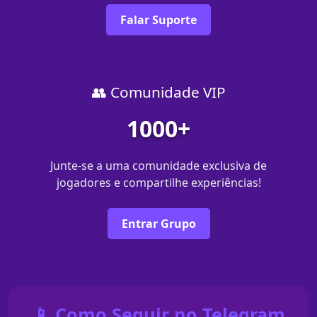
Falar Suporte
👥 Comunidade VIP
1000+
Junte-se a uma comunidade exclusiva de
jogadores e compartilhe experiências!
Entrar Grupo
📱 Como Seguir no Telegram