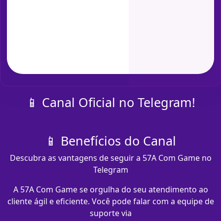
📱 Canal Oficial no Telegram!
📱 Benefícios do Canal
Descubra as vantagens de seguir a 57A Com Game no
Telegram
A 57A Com Game se orgulha do seu atendimento ao
cliente ágil e eficiente. Você pode falar com a equipe de
suporte via