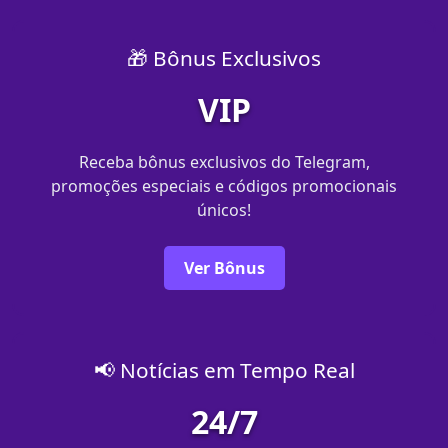
🎁 Bônus Exclusivos
VIP
Receba bônus exclusivos do Telegram,
promoções especiais e códigos promocionais
únicos!
Ver Bônus
📢 Notícias em Tempo Real
24/7