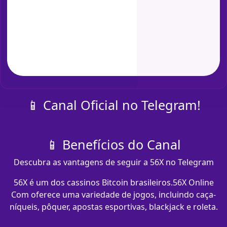
📱 Canal Oficial no Telegram!
📱 Benefícios do Canal
Descubra as vantagens de seguir a 56X no Telegram
56X é um dos cassinos Bitcoin brasileiros.56X Online
Com oferece uma variedade de jogos, incluindo caça-
níqueis, pôquer, apostas esportivas, blackjack e roleta.