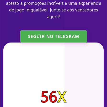
acesso a promoções incríveis e uma experiência
de jogo inigualável. Junte-se aos vencedores
agora!
SEGUIR NO TELEGRAM