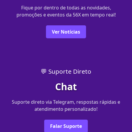
Fique por dentro de todas as novidades,
promoções e eventos da 56X em tempo real!
Ver Notícias
💬 Suporte Direto
Chat
Suporte direto via Telegram, respostas rápidas e
atendimento personalizado!
Falar Suporte