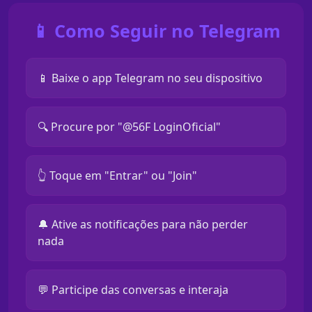
📱 Como Seguir no Telegram
📱 Baixe o app Telegram no seu dispositivo
🔍 Procure por "@56F LoginOficial"
👆 Toque em "Entrar" ou "Join"
🔔 Ative as notificações para não perder
nada
💬 Participe das conversas e interaja