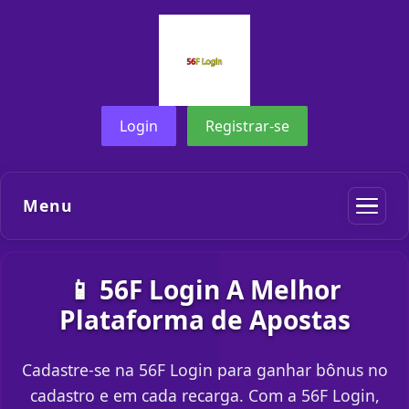
Login
Registrar-se
Menu
📱 56F Login A Melhor
Plataforma de Apostas
Cadastre-se na 56F Login para ganhar bônus no
cadastro e em cada recarga. Com a 56F Login,