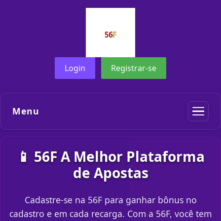
Login
Registrar-se
Menu
📱 56F A Melhor Plataforma
de Apostas
Cadastre-se na 56F para ganhar bônus no
cadastro e em cada recarga. Com a 56F, você tem