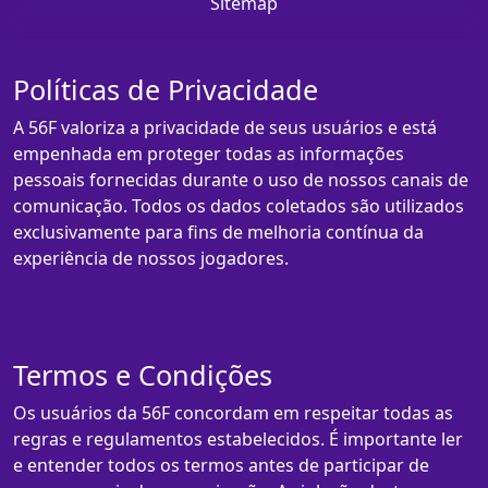
Sitemap
Políticas de Privacidade
A 56F valoriza a privacidade de seus usuários e está
empenhada em proteger todas as informações
pessoais fornecidas durante o uso de nossos canais de
comunicação. Todos os dados coletados são utilizados
exclusivamente para fins de melhoria contínua da
experiência de nossos jogadores.
Termos e Condições
Os usuários da 56F concordam em respeitar todas as
regras e regulamentos estabelecidos. É importante ler
e entender todos os termos antes de participar de