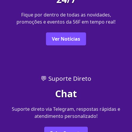
Fique por dentro de todas as novidades,
promoções e eventos da 56F em tempo real!
Ver Notícias
💬 Suporte Direto
Chat
Suporte direto via Telegram, respostas rápidas e
atendimento personalizado!