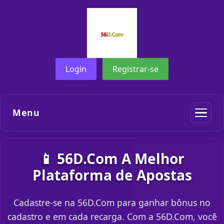
Login
Registrar-se
Menu
📱 56D.Com A Melhor
Plataforma de Apostas
Cadastre-se na 56D.Com para ganhar bônus no
cadastro e em cada recarga. Com a 56D.Com, você