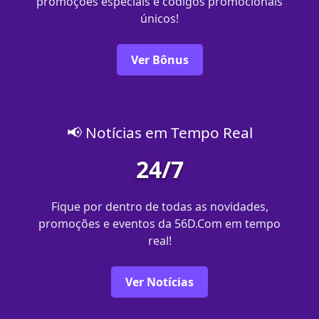
promoções especiais e códigos promocionais
únicos!
Ver Bônus
📢 Notícias em Tempo Real
24/7
Fique por dentro de todas as novidades,
promoções e eventos da 56D.Com em tempo
real!
Ver Notícias