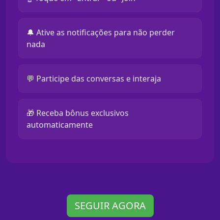
🔔 Ative as notificações para não perder
nada
💬 Participe das conversas e interaja
🎁 Receba bônus exclusivos
automaticamente
SEGUIR AGORA