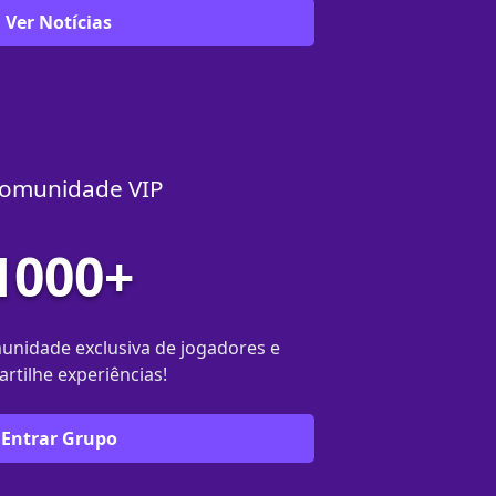
Ver Notícias
Comunidade VIP
1000+
unidade exclusiva de jogadores e
rtilhe experiências!
Entrar Grupo