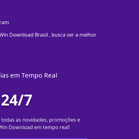
gram
Win Download Brasil , busca ser a melhor
cias em Tempo Real
24/7
e todas as novidades, promoções e
Win Download em tempo real!