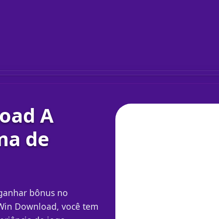
oad A
ma de
ganhar bônus no
7Win Download, você tem