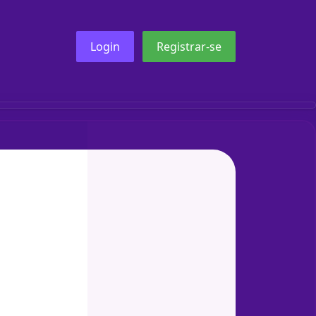
Login
Registrar-se