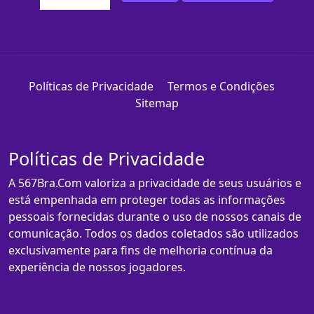
Políticas de Privacidade
Termos e Condições
Sitemap
Políticas de Privacidade
A 567Bra.Com valoriza a privacidade de seus usuários e
está empenhada em proteger todas as informações
pessoais fornecidas durante o uso de nossos canais de
comunicação. Todos os dados coletados são utilizados
exclusivamente para fins de melhoria contínua da
experiência de nossos jogadores.