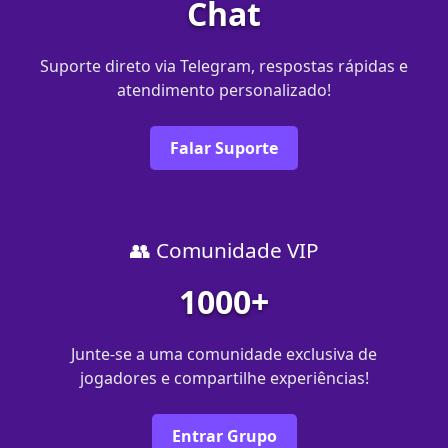
Chat
Suporte direto via Telegram, respostas rápidas e
atendimento personalizado!
Falar Suporte
👥 Comunidade VIP
1000+
Junte-se a uma comunidade exclusiva de
jogadores e compartilhe experiências!
Entrar Grupo