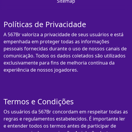
Sitemap
Políticas de Privacidade
A 567Br valoriza a privacidade de seus usuários e está
empenhada em proteger todas as informações
pessoais fornecidas durante o uso de nossos canais de
comunicação. Todos os dados coletados são utilizados
exclusivamente para fins de melhoria contínua da
experiência de nossos jogadores.
Termos e Condições
Os usuários da 567Br concordam em respeitar todas as
regras e regulamentos estabelecidos. É importante ler
e entender todos os termos antes de participar de