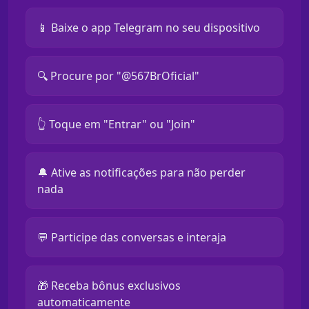
📱 Baixe o app Telegram no seu dispositivo
🔍 Procure por "@567BrOficial"
👆 Toque em "Entrar" ou "Join"
🔔 Ative as notificações para não perder
nada
💬 Participe das conversas e interaja
🎁 Receba bônus exclusivos
automaticamente