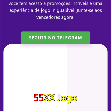
você tem acesso a promoções incríveis e uma
experiência de jogo inigualável. Junte-se aos
vencedores agora!
SEGUIR NO TELEGRAM