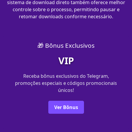
sistema de download direto também oferece melhor
controle sobre o processo, permitindo pausar e
retomar downloads conforme necessário.
🎁 Bônus Exclusivos
VIP
Receba bônus exclusivos do Telegram,
promoções especiais e códigos promocionais
únicos!
Ver Bônus