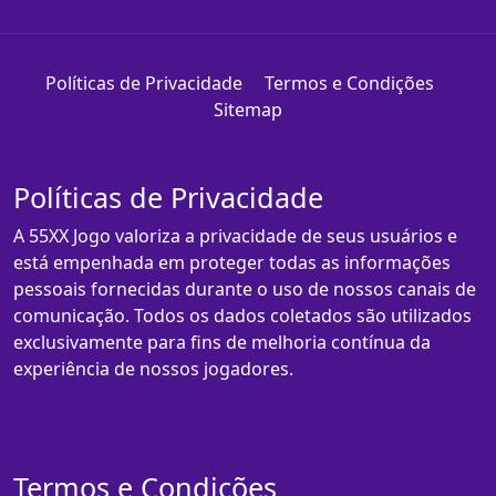
Políticas de Privacidade
Termos e Condições
Sitemap
Políticas de Privacidade
A 55XX Jogo valoriza a privacidade de seus usuários e
está empenhada em proteger todas as informações
pessoais fornecidas durante o uso de nossos canais de
comunicação. Todos os dados coletados são utilizados
exclusivamente para fins de melhoria contínua da
experiência de nossos jogadores.
Termos e Condições