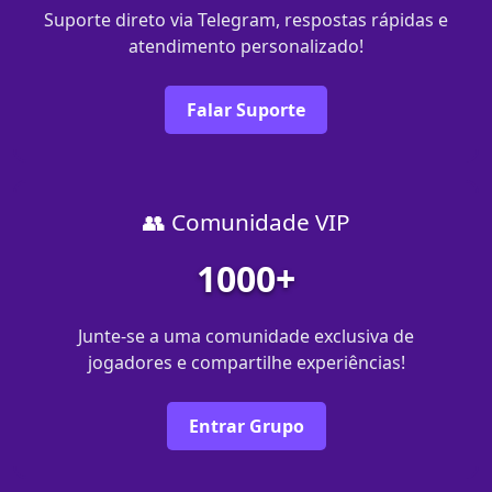
Suporte direto via Telegram, respostas rápidas e
atendimento personalizado!
Falar Suporte
👥 Comunidade VIP
1000+
Junte-se a uma comunidade exclusiva de
jogadores e compartilhe experiências!
Entrar Grupo