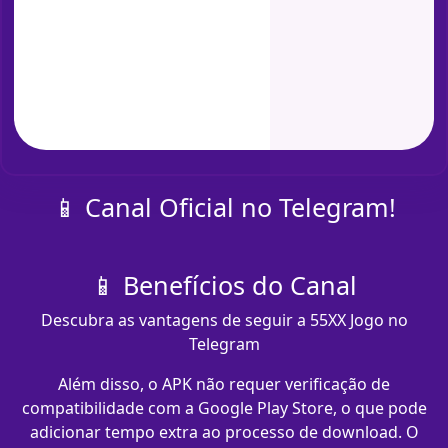
📱 Canal Oficial no Telegram!
📱 Benefícios do Canal
Descubra as vantagens de seguir a 55XX Jogo no
Telegram
Além disso, o APK não requer verificação de
compatibilidade com a Google Play Store, o que pode
adicionar tempo extra ao processo de download. O