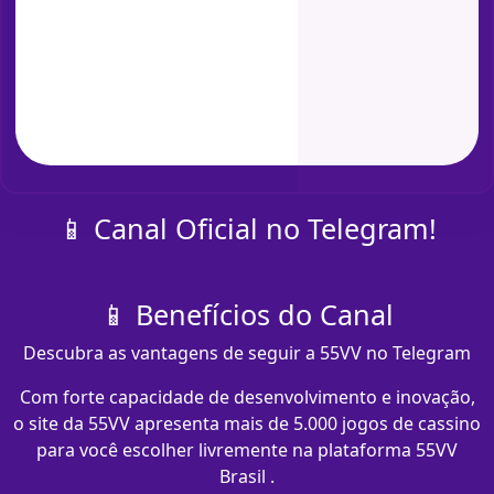
📱 Canal Oficial no Telegram!
📱 Benefícios do Canal
Descubra as vantagens de seguir a 55VV no Telegram
Com forte capacidade de desenvolvimento e inovação,
o site da 55VV apresenta mais de 5.000 jogos de cassino
para você escolher livremente na plataforma 55VV
Brasil .