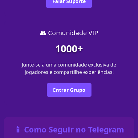
Falar Suporte
👥 Comunidade VIP
1000+
Junte-se a uma comunidade exclusiva de
jogadores e compartilhe experiências!
Entrar Grupo
📱 Como Seguir no Telegram