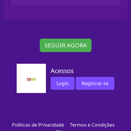
SEGUIR AGORA
Acessos
Login
Registrar-se
Políticas de Privacidade
Termos e Condições