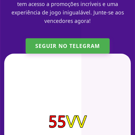
tem acesso a promoções incríveis e uma
experiência de jogo inigualável. Junte-se aos
vencedores agora!
SEGUIR NO TELEGRAM