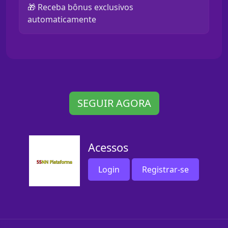
🎁 Receba bônus exclusivos
automaticamente
SEGUIR AGORA
Acessos
Login
Registrar-se