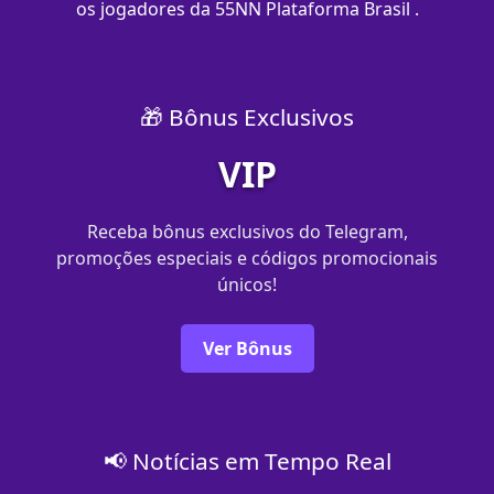
os jogadores da 55NN Plataforma Brasil .
🎁 Bônus Exclusivos
VIP
Receba bônus exclusivos do Telegram,
promoções especiais e códigos promocionais
únicos!
Ver Bônus
📢 Notícias em Tempo Real