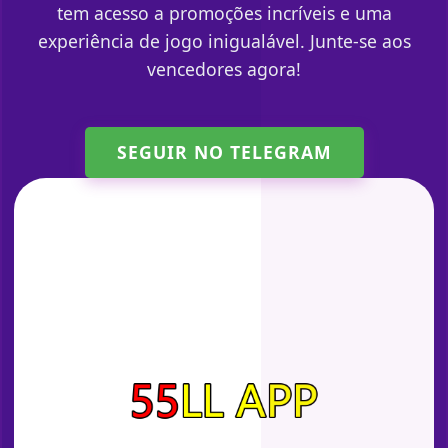
tem acesso a promoções incríveis e uma
experiência de jogo inigualável. Junte-se aos
vencedores agora!
SEGUIR NO TELEGRAM