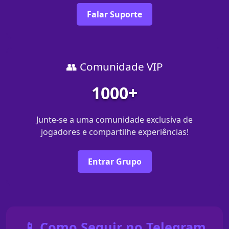
Falar Suporte
👥 Comunidade VIP
1000+
Junte-se a uma comunidade exclusiva de
jogadores e compartilhe experiências!
Entrar Grupo
📱 Como Seguir no Telegram