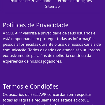
Políticas de Privacidade
Termos e Condições
Sitemap
Políticas de Privacidade
A 55LL APP valoriza a privacidade de seus usuários e
está empenhada em proteger todas as informações
pessoais fornecidas durante o uso de nossos canais de
comunicação. Todos os dados coletados são utilizados
exclusivamente para fins de melhoria contínua da
experiência de nossos jogadores.
Termos e Condições
Os usuários da 55LL APP concordam em respeitar
todas as regras e regulamentos estabelecidos. É