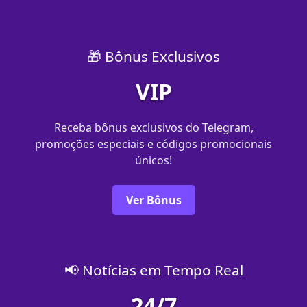
🎁 Bônus Exclusivos
VIP
Receba bônus exclusivos do Telegram,
promoções especiais e códigos promocionais
únicos!
Ver Bônus
📢 Notícias em Tempo Real
24/7