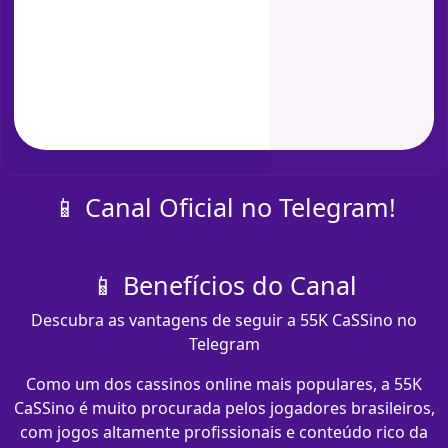
📱 Canal Oficial no Telegram!
📱 Benefícios do Canal
Descubra as vantagens de seguir a 55K CaSSino no
Telegram
Como um dos cassinos online mais populares, a 55K
CaSSino é muito procurada pelos jogadores brasileiros,
com jogos altamente profissionais e conteúdo rico da