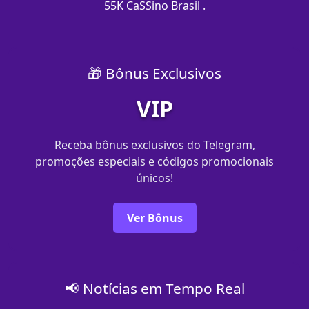
55K CaSSino Brasil .
🎁 Bônus Exclusivos
VIP
Receba bônus exclusivos do Telegram,
promoções especiais e códigos promocionais
únicos!
Ver Bônus
📢 Notícias em Tempo Real