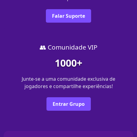
Falar Suporte
👥 Comunidade VIP
1000+
Junte-se a uma comunidade exclusiva de
jogadores e compartilhe experiências!
Entrar Grupo