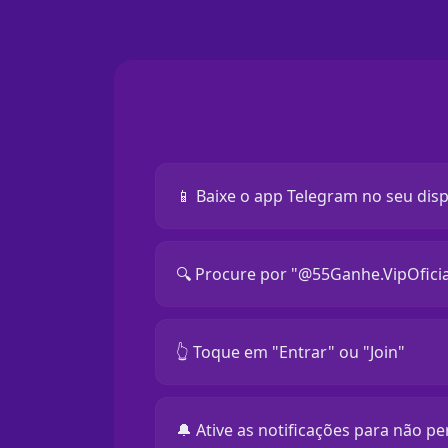
📱 Baixe o app Telegram no seu disp
🔍 Procure por "@55Ganhe.VipOficia
👆 Toque em "Entrar" ou "Join"
🔔 Ative as notificações para não p