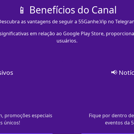
📱 Benefícios do Canal
Descubra as vantagens de seguir a 55Ganhe.Vip no Telegra
 significativas em relação ao Google Play Store, proporciona
usuários.
sivos
📢 Notí
m, promoções especiais
Fique por dentro d
s únicos!
eventos da 