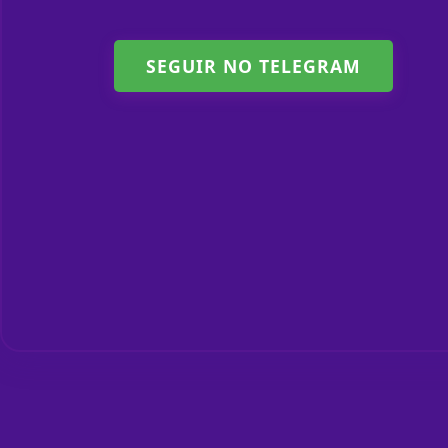
SEGUIR NO TELEGRAM