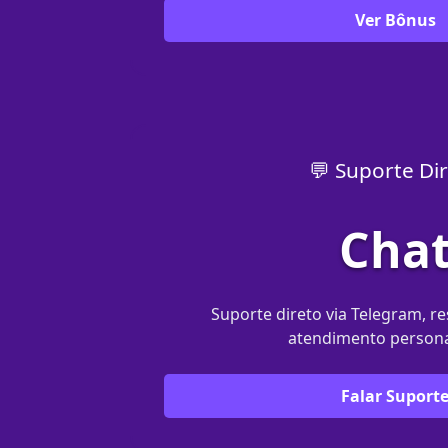
Ver Bônus
💬 Suporte Di
Cha
Suporte direto via Telegram, r
atendimento persona
Falar Suport