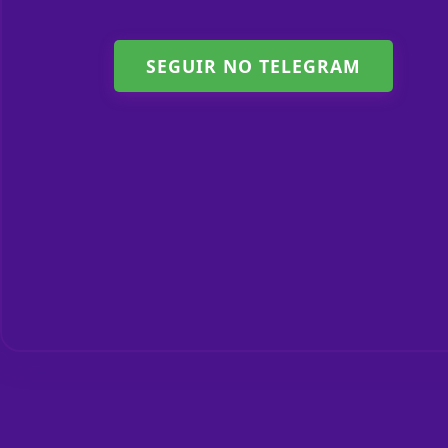
SEGUIR NO TELEGRAM