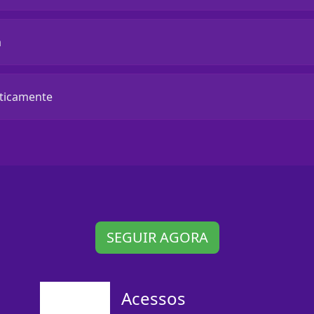
a
aticamente
SEGUIR AGORA
Acessos