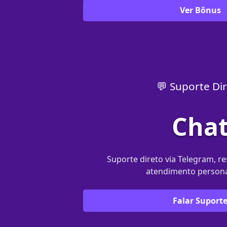
Ver Bônus
💬 Suporte Di
Cha
Suporte direto via Telegram, r
atendimento persona
Falar Suport