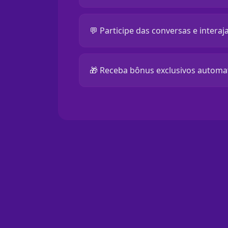
💬 Participe das conversas e interaj
🎁 Receba bônus exclusivos autom