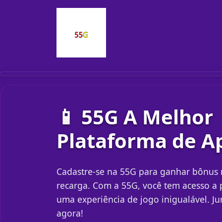
📱 55G A Melhor
Plataforma de A
Cadastre-se na 55G para ganhar bônus 
recarga. Com a 55G, você tem acesso a 
uma experiência de jogo inigualável. J
agora!