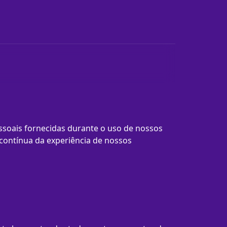
ssoais fornecidas durante o uso de nossos
 contínua da experiência de nossos