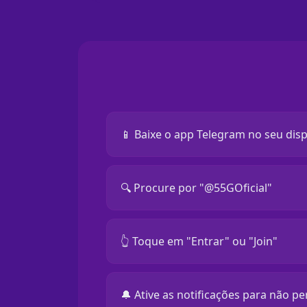
📱 Baixe o app Telegram no seu disp
🔍 Procure por "@55GOficial"
👆 Toque em "Entrar" ou "Join"
🔔 Ative as notificações para não p