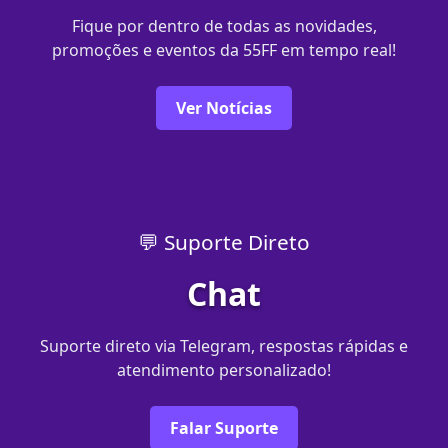
Fique por dentro de todas as novidades,
promoções e eventos da 55FF em tempo real!
Ver Notícias
💬 Suporte Direto
Chat
Suporte direto via Telegram, respostas rápidas e
atendimento personalizado!
Falar Suporte