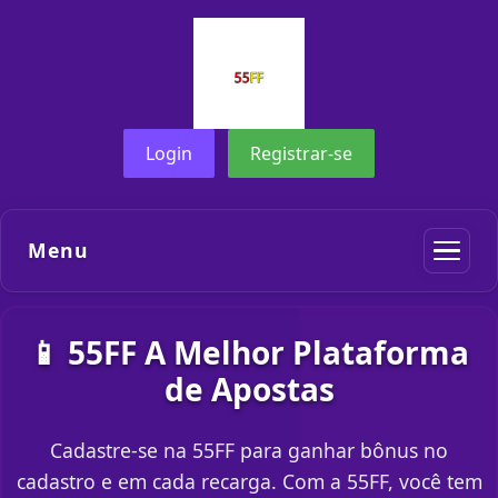
Login
Registrar-se
Menu
📱 55FF A Melhor Plataforma
de Apostas
Cadastre-se na 55FF para ganhar bônus no
cadastro e em cada recarga. Com a 55FF, você tem