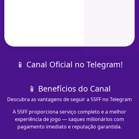
📱 Canal Oficial no Telegram!
📱 Benefícios do Canal
Descubra as vantagens de seguir a 55FF no Telegram
A 55FF proporciona serviço completo e a melhor
experiência de jogo — saques milionários com
pagamento imediato e reputação garantida.