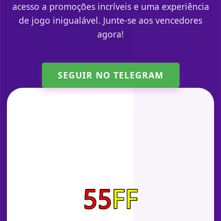
acesso a promoções incríveis e uma experiência
de jogo inigualável. Junte-se aos vencedores
agora!
SEGUIR NO TELEGRAM