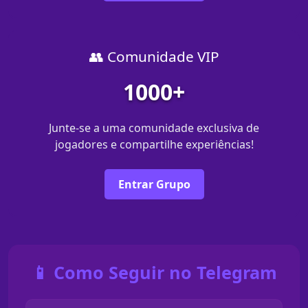
👥 Comunidade VIP
1000+
Junte-se a uma comunidade exclusiva de
jogadores e compartilhe experiências!
Entrar Grupo
📱 Como Seguir no Telegram