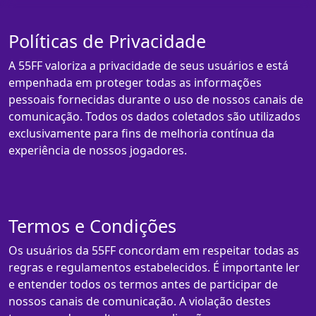
Políticas de Privacidade
A 55FF valoriza a privacidade de seus usuários e está
empenhada em proteger todas as informações
pessoais fornecidas durante o uso de nossos canais de
comunicação. Todos os dados coletados são utilizados
exclusivamente para fins de melhoria contínua da
experiência de nossos jogadores.
Termos e Condições
Os usuários da 55FF concordam em respeitar todas as
regras e regulamentos estabelecidos. É importante ler
e entender todos os termos antes de participar de
nossos canais de comunicação. A violação destes