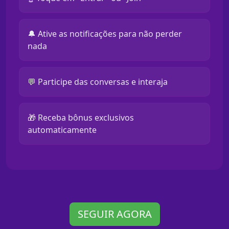
🔔 Ative as notificações para não perder
nada
💬 Participe das conversas e interaja
🎁 Receba bônus exclusivos
automaticamente
SEGUIR AGORA