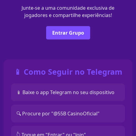
Junte-se a uma comunidade exclusiva de
jogadores e compartilhe experiências!
Entrar Grupo
📱 Como Seguir no Telegram
📱 Baixe o app Telegram no seu dispositivo
🔍 Procure por "@55B CasinoOficial"
👆 Toque em "Entrar" ou "Join"