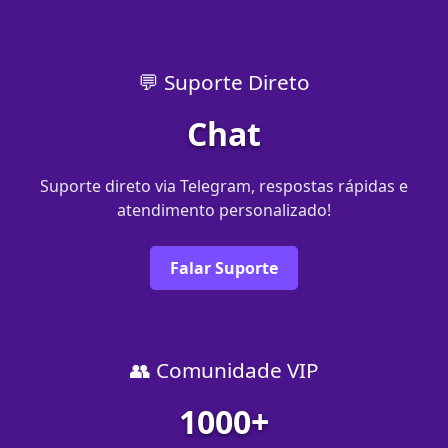
💬 Suporte Direto
Chat
Suporte direto via Telegram, respostas rápidas e
atendimento personalizado!
Falar Suporte
👥 Comunidade VIP
1000+