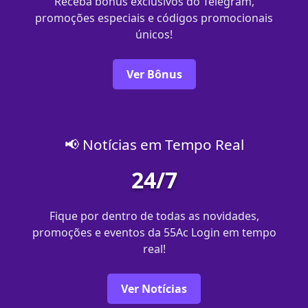
Receba bônus exclusivos do Telegram,
promoções especiais e códigos promocionais
únicos!
Ver Bônus
📢 Notícias em Tempo Real
24/7
Fique por dentro de todas as novidades,
promoções e eventos da 55Ac Login em tempo
real!
Ver Notícias