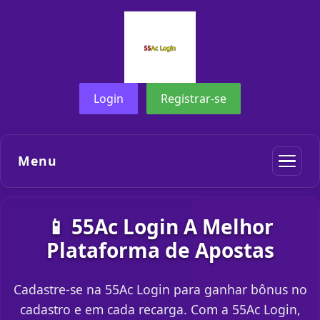
Login
Registrar-se
Menu
📱 55Ac Login A Melhor
Plataforma de Apostas
Cadastre-se na 55Ac Login para ganhar bônus no
cadastro e em cada recarga. Com a 55Ac Login,