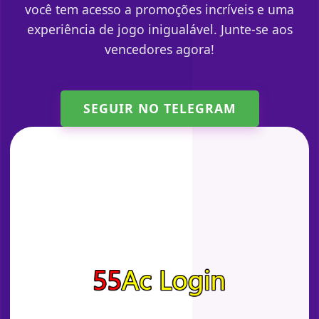
você tem acesso a promoções incríveis e uma
experiência de jogo inigualável. Junte-se aos
vencedores agora!
SEGUIR NO TELEGRAM