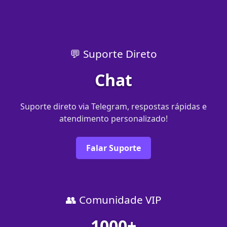
💬 Suporte Direto
Chat
Suporte direto via Telegram, respostas rápidas e
atendimento personalizado!
Falar Suporte
👥 Comunidade VIP
1000+