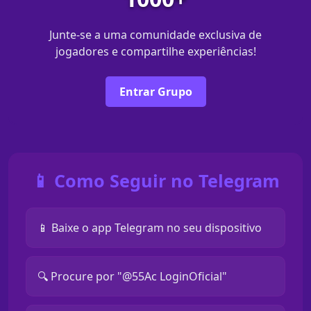
Junte-se a uma comunidade exclusiva de
jogadores e compartilhe experiências!
Entrar Grupo
📱 Como Seguir no Telegram
📱 Baixe o app Telegram no seu dispositivo
🔍 Procure por "@55Ac LoginOficial"