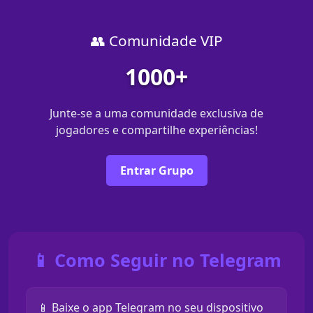
👥 Comunidade VIP
1000+
Junte-se a uma comunidade exclusiva de
jogadores e compartilhe experiências!
Entrar Grupo
📱 Como Seguir no Telegram
📱 Baixe o app Telegram no seu dispositivo