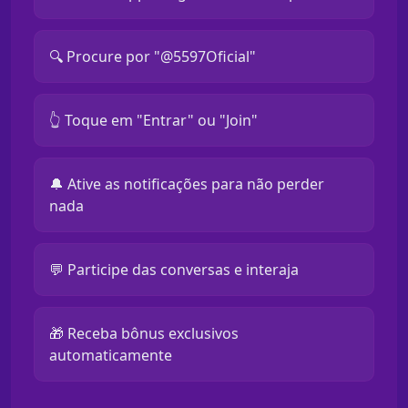
🔍 Procure por "@5597Oficial"
👆 Toque em "Entrar" ou "Join"
🔔 Ative as notificações para não perder
nada
💬 Participe das conversas e interaja
🎁 Receba bônus exclusivos
automaticamente