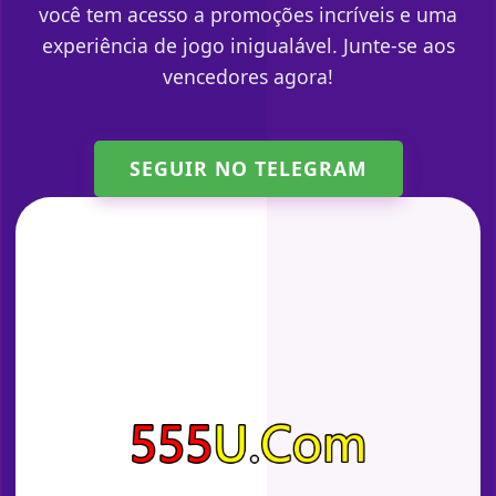
você tem acesso a promoções incríveis e uma
experiência de jogo inigualável. Junte-se aos
vencedores agora!
SEGUIR NO TELEGRAM