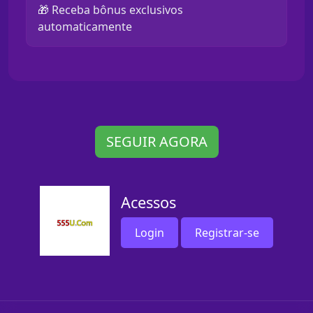
🎁 Receba bônus exclusivos
automaticamente
SEGUIR AGORA
Acessos
Login
Registrar-se