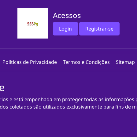
Acessos
Login
Registrar-se
Políticas de Privacidade
Termos e Condições
Sitemap
de
ários e está empenhada em proteger todas as informações 
os coletados são utilizados exclusivamente para fins de m