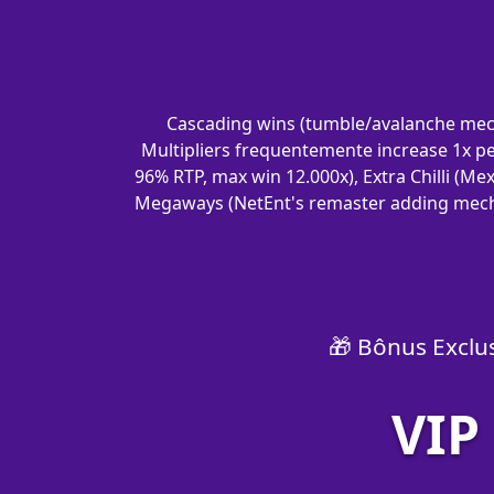
Cascading wins (tumble/avalanche mech
Multipliers frequentemente increase 1x p
96% RTP, max win 12.000x), Extra Chilli (M
Megaways (NetEnt's remaster adding mechani
🎁 Bônus Exclu
VIP