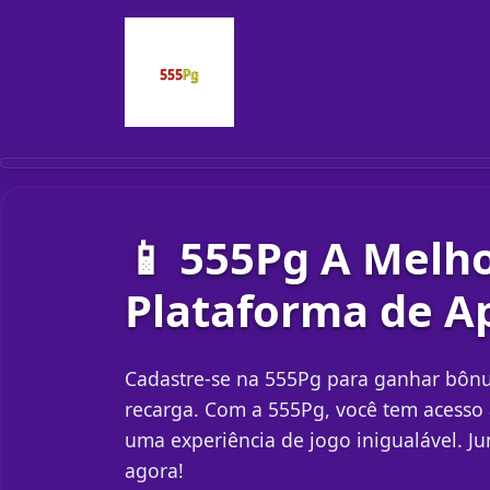
📱 555Pg A Melh
Plataforma de A
Cadastre-se na 555Pg para ganhar bônu
recarga. Com a 555Pg, você tem acesso 
uma experiência de jogo inigualável. J
agora!