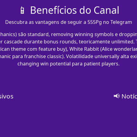
📱 Benefícios do Canal
Descubra as vantagens de seguir a 555Pg no Telegram
anics) são standard, removing winning symbols e dropping
er cascade durante bonus rounds, teoricamente unlimited. 
exican theme com feature buy), White Rabbit (Alice wonderla
c para franchise classic). Volatilidade universally alta exi
changing win potential para patient players.
sivos
📢 Notí