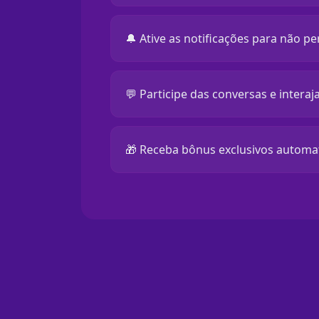
🔔 Ative as notificações para não p
💬 Participe das conversas e interaj
🎁 Receba bônus exclusivos autom