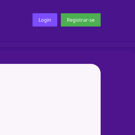
Login
Registrar-se