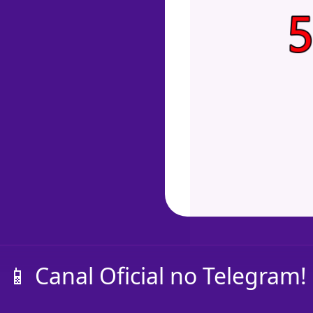
📱 Canal Oficial no Telegram!