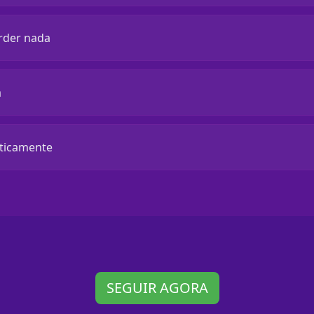
erder nada
a
aticamente
SEGUIR AGORA