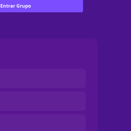
Entrar Grupo