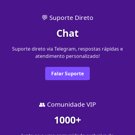
💬 Suporte Direto
Chat
Suporte direto via Telegram, respostas rápidas e
atendimento personalizado!
Falar Suporte
👥 Comunidade VIP
1000+