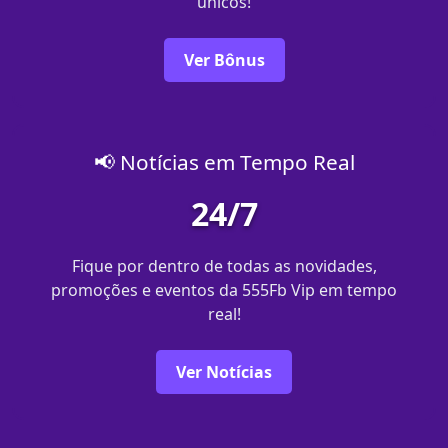
únicos!
Ver Bônus
📢 Notícias em Tempo Real
24/7
Fique por dentro de todas as novidades,
promoções e eventos da 555Fb Vip em tempo
real!
Ver Notícias