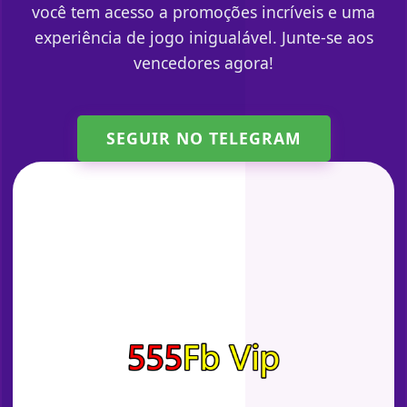
você tem acesso a promoções incríveis e uma
experiência de jogo inigualável. Junte-se aos
vencedores agora!
SEGUIR NO TELEGRAM