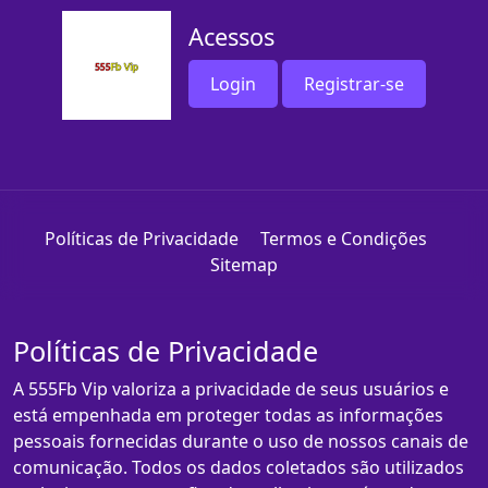
Acessos
Login
Registrar-se
Políticas de Privacidade
Termos e Condições
Sitemap
Políticas de Privacidade
A 555Fb Vip valoriza a privacidade de seus usuários e
está empenhada em proteger todas as informações
pessoais fornecidas durante o uso de nossos canais de
comunicação. Todos os dados coletados são utilizados