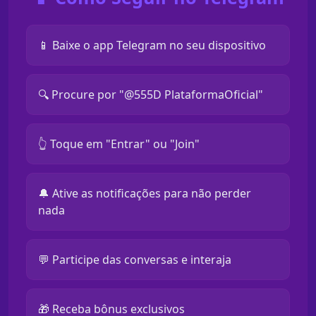
📱 Baixe o app Telegram no seu dispositivo
🔍 Procure por "@555D PlataformaOficial"
👆 Toque em "Entrar" ou "Join"
🔔 Ative as notificações para não perder
nada
💬 Participe das conversas e interaja
🎁 Receba bônus exclusivos