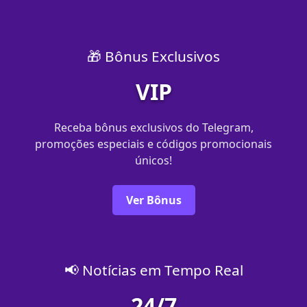
🎁 Bônus Exclusivos
VIP
Receba bônus exclusivos do Telegram,
promoções especiais e códigos promocionais
únicos!
Ver Bônus
📢 Notícias em Tempo Real
24/7