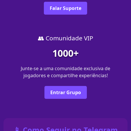
Falar Suporte
👥 Comunidade VIP
1000+
Junte-se a uma comunidade exclusiva de
jogadores e compartilhe experiências!
Entrar Grupo
📱 Como Seguir no Telegram