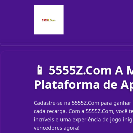
📱 5555Z.Com A 
Plataforma de A
Cadastre-se na 5555Z.Com para ganhar
cada recarga. Com a 5555Z.Com, você 
incríveis e uma experiência de jogo inig
vencedores agora!