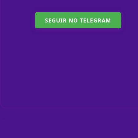
SEGUIR NO TELEGRAM