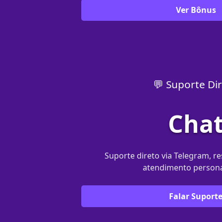
Ver Bônus
💬 Suporte Di
Cha
Suporte direto via Telegram, r
atendimento persona
Falar Suport