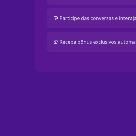
💬 Participe das conversas e interaj
🎁 Receba bônus exclusivos autom