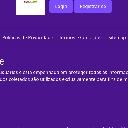
Login
Registrar-se
Políticas de Privacidade
Termos e Condições
Sitemap
de
s usuários e está empenhada em proteger todas as informaç
os coletados são utilizados exclusivamente para fins de m