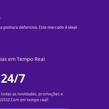
m
a postura defensiva. Este mercado é ideal
cias em Tempo Real
24/7
e todas as novidades, promoções e
5555Z.Com em tempo real!