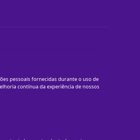
ões pessoais fornecidas durante o uso de
elhoria contínua da experiência de nossos