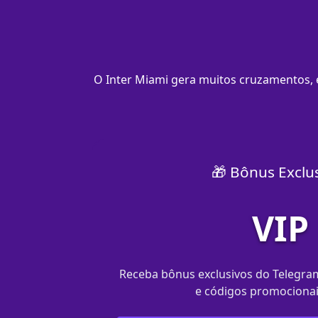
O Inter Miami gera muitos cruzamentos, e
🎁 Bônus Exclu
VIP
Receba bônus exclusivos do Telegra
e códigos promocionai