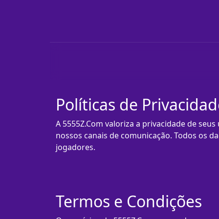
Políticas de Privacida
A 5555Z.Com valoriza a privacidade de seu
nossos canais de comunicação. Todos os dad
jogadores.
Termos e Condições