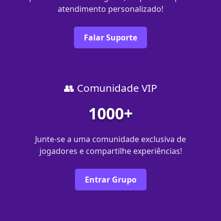
atendimento personalizado!
Falar Suporte
👥 Comunidade VIP
1000+
Junte-se a uma comunidade exclusiva de
jogadores e compartilhe experiências!
Entrar Grupo