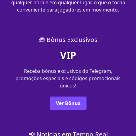
qualquer hora e em qualquer lugar, o que o torna
conveniente para jogadores em movimento.
🎁 Bônus Exclusivos
VIP
Receba bônus exclusivos do Telegram,
promoções especiais e códigos promocionais
únicos!
Ver Bônus
📢 Notícias em Tempo Real