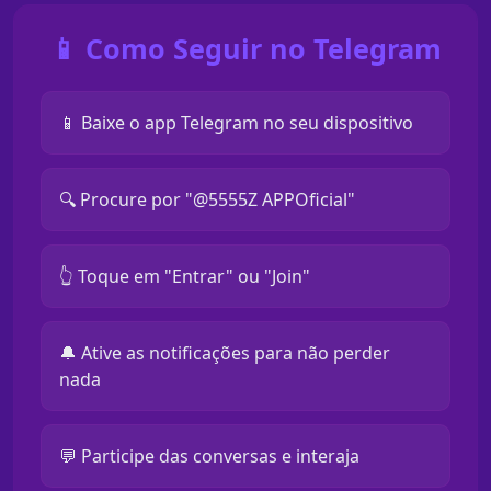
📱 Como Seguir no Telegram
📱 Baixe o app Telegram no seu dispositivo
🔍 Procure por "@5555Z APPOficial"
👆 Toque em "Entrar" ou "Join"
🔔 Ative as notificações para não perder
nada
💬 Participe das conversas e interaja