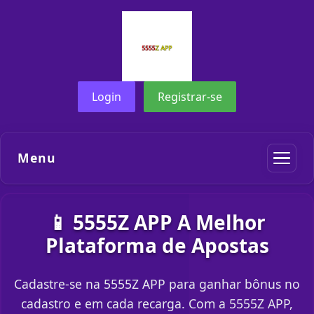
Login
Registrar-se
Menu
📱 5555Z APP A Melhor
Plataforma de Apostas
Cadastre-se na 5555Z APP para ganhar bônus no
cadastro e em cada recarga. Com a 5555Z APP,