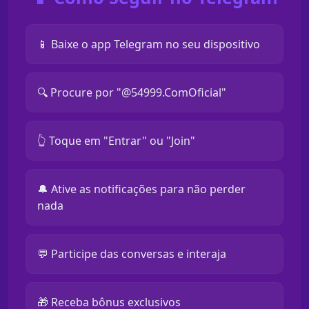
📱 Baixe o app Telegram no seu dispositivo
🔍 Procure por "@54999.ComOficial"
👆 Toque em "Entrar" ou "Join"
🔔 Ative as notificações para não perder
nada
💬 Participe das conversas e interaja
🎁 Receba bônus exclusivos