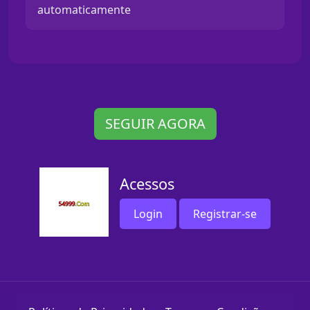
automaticamente
SEGUIR AGORA
Acessos
Login
Registrar-se