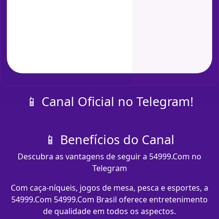
📱 Canal Oficial no Telegram!
📱 Benefícios do Canal
Descubra as vantagens de seguir a 54999.Com no
Telegram
Com caça-níqueis, jogos de mesa, pesca e esportes, a
54999.Com 54999.Com Brasil oferece entretenimento
de qualidade em todos os aspectos.