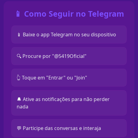
📱 Como Seguir no Telegram
📱 Baixe o app Telegram no seu dispositivo
🔍 Procure por "@5419Oficial"
👆 Toque em "Entrar" ou "Join"
🔔 Ative as notificações para não perder
nada
💬 Participe das conversas e interaja