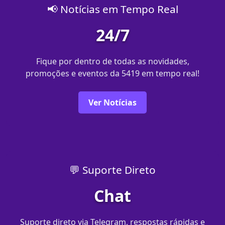
📢 Notícias em Tempo Real
24/7
Fique por dentro de todas as novidades,
promoções e eventos da 5419 em tempo real!
Ver Notícias
💬 Suporte Direto
Chat
Suporte direto via Telegram, respostas rápidas e