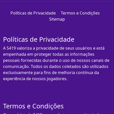
Políticas de Privacidade
Termos e Condições
Sitemap
Políticas de Privacidade
A 5419 valoriza a privacidade de seus usuários e está
empenhada em proteger todas as informações
pessoais fornecidas durante o uso de nossos canais de
comunicação. Todos os dados coletados são utilizados
exclusivamente para fins de melhoria contínua da
experiência de nossos jogadores.
Termos e Condições