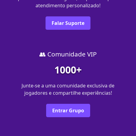
atendimento personalizado!
Falar Suporte
👥 Comunidade VIP
1000+
Junte-se a uma comunidade exclusiva de
jogadores e compartilhe experiências!
Entrar Grupo