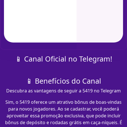
📱 Canal Oficial no Telegram!
📱 Benefícios do Canal
Descubra as vantagens de seguir a 5419 no Telegram
Sim, o 5419 oferece um atrativo bônus de boas-vindas
para novos jogadores. Ao se cadastrar, você poderá
aproveitar essa promoção exclusiva, que pode incluir
bônus de depósito e rodadas grátis em caça-níqueis. É