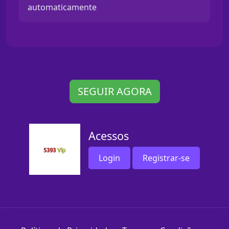
automaticamente
SEGUIR AGORA
Acessos
Login
Registrar-se