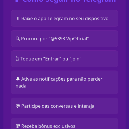
📱 Baixe o app Telegram no seu dispositivo
🔍 Procure por "@5393 VipOficial"
👆 Toque em "Entrar" ou "Join"
🔔 Ative as notificações para não perder
nada
💬 Participe das conversas e interaja
🎁 Receba bônus exclusivos