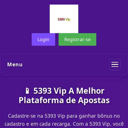
Login
Registrar-se
Menu
📱 5393 Vip A Melhor
Plataforma de Apostas
Cadastre-se na 5393 Vip para ganhar bônus no
cadastro e em cada recarga. Com a 5393 Vip, você