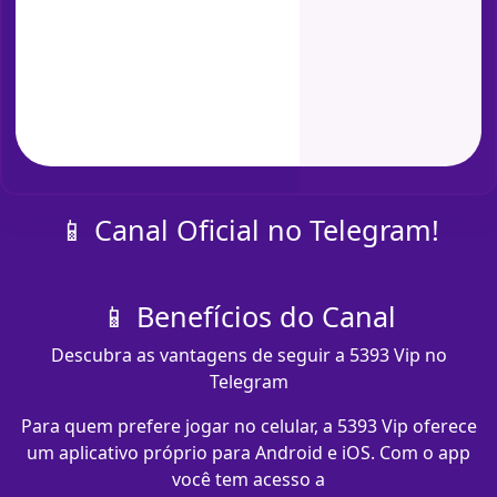
📱 Canal Oficial no Telegram!
📱 Benefícios do Canal
Descubra as vantagens de seguir a 5393 Vip no
Telegram
Para quem prefere jogar no celular, a 5393 Vip oferece
um aplicativo próprio para Android e iOS. Com o app
você tem acesso a