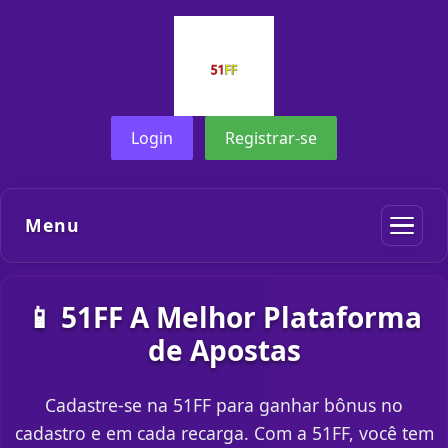
Login
Registrar-se
Menu
📱 51FF A Melhor Plataforma
de Apostas
Cadastre-se na 51FF para ganhar bônus no
cadastro e em cada recarga. Com a 51FF, você tem