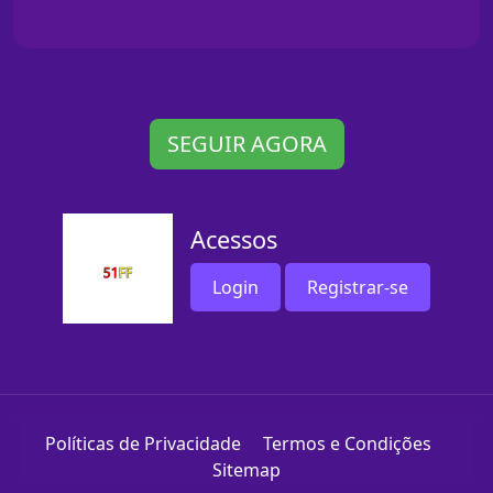
SEGUIR AGORA
Acessos
Login
Registrar-se
Políticas de Privacidade
Termos e Condições
Sitemap