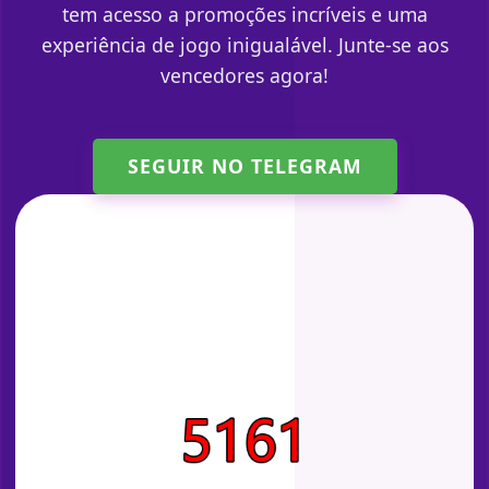
tem acesso a promoções incríveis e uma
experiência de jogo inigualável. Junte-se aos
vencedores agora!
SEGUIR NO TELEGRAM