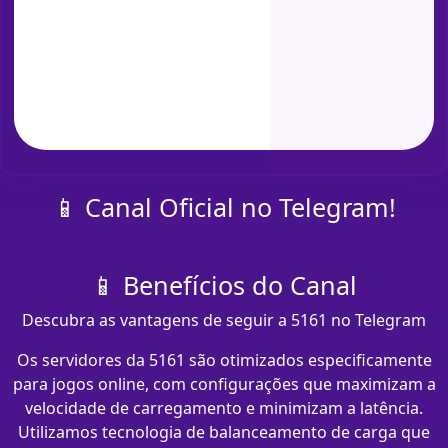
📱 Canal Oficial no Telegram!
📱 Benefícios do Canal
Descubra as vantagens de seguir a 5161 no Telegram
Os servidores da 5161 são otimizados especificamente
para jogos online, com configurações que maximizam a
velocidade de carregamento e minimizam a latência.
Utilizamos tecnologia de balanceamento de carga que