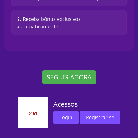
🎁 Receba bônus exclusivos
automaticamente
SEGUIR AGORA
Acessos
Login
Registrar-se