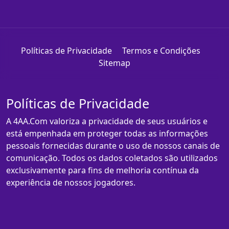
Políticas de Privacidade
Termos e Condições
Sitemap
Políticas de Privacidade
A 4AA.Com valoriza a privacidade de seus usuários e
está empenhada em proteger todas as informações
pessoais fornecidas durante o uso de nossos canais de
comunicação. Todos os dados coletados são utilizados
exclusivamente para fins de melhoria contínua da
experiência de nossos jogadores.