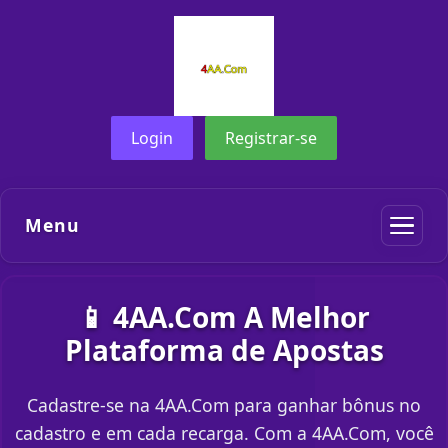
Login
Registrar-se
Menu
📱 4AA.Com A Melhor
Plataforma de Apostas
Cadastre-se na 4AA.Com para ganhar bônus no
cadastro e em cada recarga. Com a 4AA.Com, você