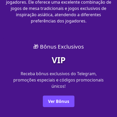
jogadores. Ele oferece uma excelente combinação de
jogos de mesa tradicionais e jogos exclusivos de
inspiração asiática, atendendo a diferentes
preferências dos jogadores.
🎁 Bônus Exclusivos
VIP
Receba bônus exclusivos do Telegram,
promoções especiais e códigos promocionais
únicos!
Ver Bônus