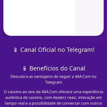
📱 Canal Oficial no Telegram!
📱 Benefícios do Canal
Descubra as vantagens de seguir a 4AA.Com no
Telegram
O cassino ao vivo da 4AA.Com oferece uma experiência
autêntica de cassino, com dealers reais, interação em
tempo real e a possibilidade de conversar com outros