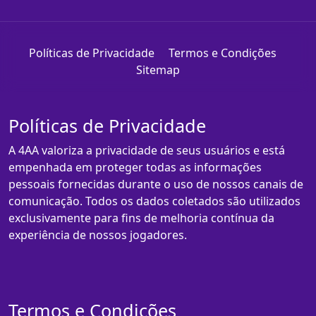
Políticas de Privacidade
Termos e Condições
Sitemap
Políticas de Privacidade
A 4AA valoriza a privacidade de seus usuários e está
empenhada em proteger todas as informações
pessoais fornecidas durante o uso de nossos canais de
comunicação. Todos os dados coletados são utilizados
exclusivamente para fins de melhoria contínua da
experiência de nossos jogadores.
Termos e Condições