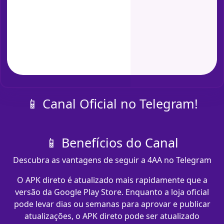
📱 Canal Oficial no Telegram!
📱 Benefícios do Canal
Descubra as vantagens de seguir a 4AA no Telegram
O APK direto é atualizado mais rapidamente que a
versão da Google Play Store. Enquanto a loja oficial
pode levar dias ou semanas para aprovar e publicar
atualizações, o APK direto pode ser atualizado