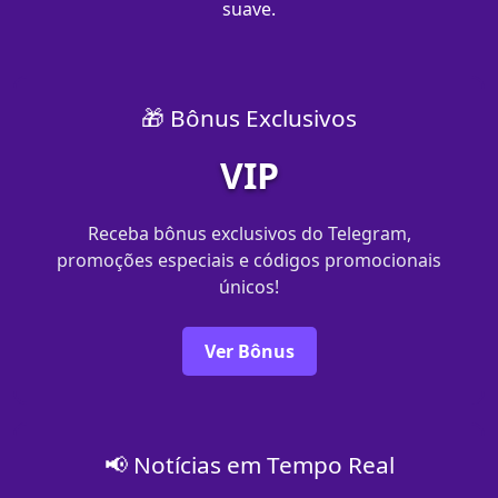
suave.
🎁 Bônus Exclusivos
VIP
Receba bônus exclusivos do Telegram,
promoções especiais e códigos promocionais
únicos!
Ver Bônus
📢 Notícias em Tempo Real