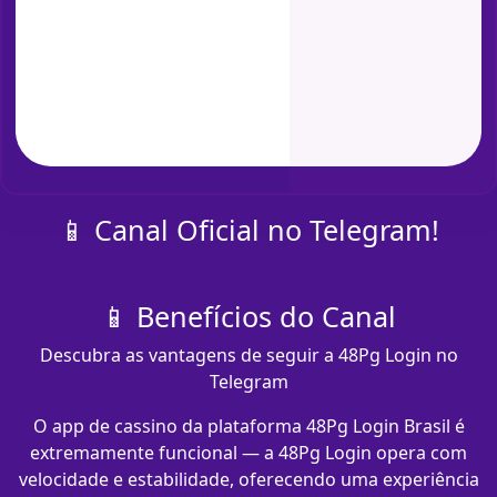
📱 Canal Oficial no Telegram!
📱 Benefícios do Canal
Descubra as vantagens de seguir a 48Pg Login no
Telegram
O app de cassino da plataforma 48Pg Login Brasil é
extremamente funcional — a 48Pg Login opera com
velocidade e estabilidade, oferecendo uma experiência